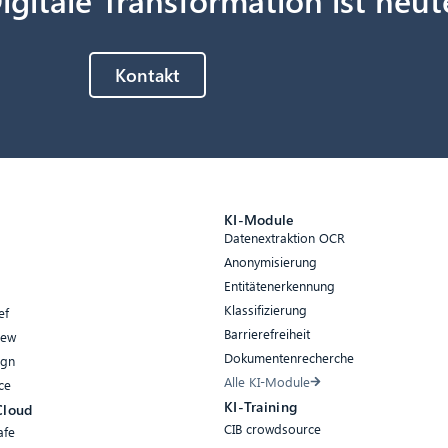
Kontakt
e
KI-Module
Datenextraktion OCR
Anonymisierung
Entitätenerkennung
Klassifizierung
ef
Barrierefreiheit
iew
Dokumentenrecherche
ign
Alle KI-Module
ce
KI-Training
Cloud
CIB crowdsource
afe