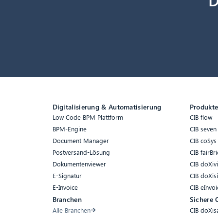
Digitalisierung & Automatisierung
Produkt
Low Code BPM Plattform
CIB flow
BPM-Engine
CIB seven
Document Manager
CIB coSys
Postversand-Lösung
CIB fairBri
Dokumentenviewer
CIB doXiv
E-Signatur
CIB doXis
E-Invoice
CIB eInvoi
Branchen
Sichere 
Alle Branchen
CIB doXis