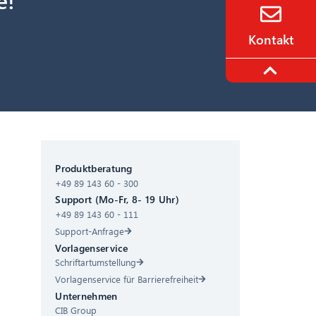
Kontakt
CIB AI ChatBot
Produktberatung
+49 89 143 60 - 300
Hallo! Was kann ich für Sie tun?
Support (Mo-Fr, 8- 19 Uhr)
+49 89 143 60 - 111
Support-Anfrage
Vorlagenservice
Schriftartumstellung
Vorlagenservice für Barrierefreiheit
Unternehmen
CIB Group