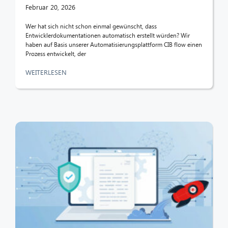
Februar 20, 2026
CIB AI ChatBot
Wer hat sich nicht schon einmal gewünscht, dass
Entwicklerdokumentationen automatisch erstellt würden? Wir
haben auf Basis unserer Automatisierungsplattform CIB flow einen
Hallo! Was kann ich für Sie tun?
Prozess entwickelt, der
WEITERLESEN