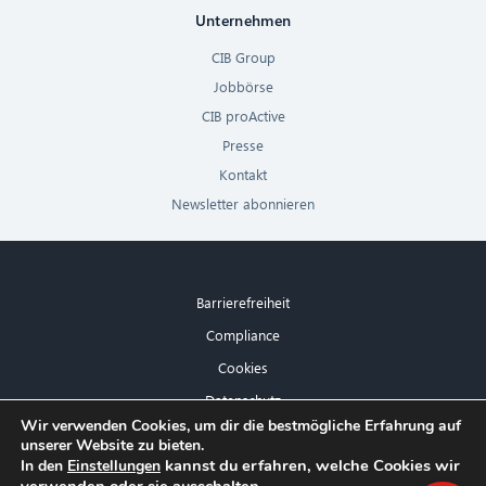
Unternehmen
CIB Group
Jobbörse
CIB proActive
Presse
Kontakt
Newsletter abonnieren
Barrierefreiheit
Compliance
Cookies
Datenschutz
×
Wir verwenden Cookies, um dir die bestmögliche Erfahrung auf
Impressum
unserer Website zu bieten.
Hallo! Was kann ich für Sie tun?
kannst du erfahren, welche Cookies wir
In den
Einstellungen