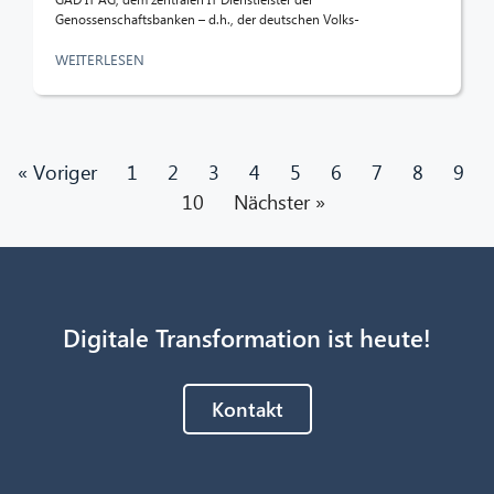
Genossenschaftsbanken – d.h., der deutschen Volks-
WEITERLESEN
« Voriger
1
2
3
4
5
6
7
8
9
10
Nächster »
Digitale Transformation ist heute!
Kontakt