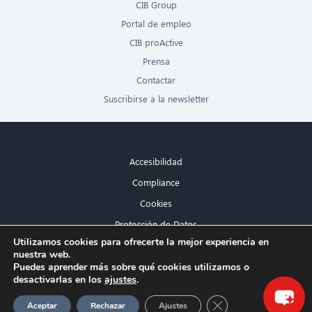
CIB Group
Portal de empleo
CIB proActive
Prensa
Contactar
Suscribirse a la newsletter
Accesibilidad
Compliance
Cookies
Protección de Datos
×
Utilizamos cookies para ofrecerte la mejor experiencia en
Aviso legal
nuestra web.
¡Hola! ¿Qué puedo hacer por ti?
Puedes aprender más sobre qué cookies utilizamos o
desactivarlas en los
ajustes
.
Cerrar el banner de 
Aceptar
Rechazar
Ajustes