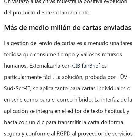
Un vistazo a las cifras muestra la positiva evolución
del producto desde su lanzamiento:
Más de medio millón de cartas enviadas
La gestión del envío de cartas es a menudo una tarea
tediosa que consume tiempo y valiosos recursos
CIB AI ChatBot
humanos. Externalizarla con
CIB fairBrief
es
¡Hola! ¿Qué puedo hacer por ti?
particularmente fácil. La solución, probada por TÜV-
Süd-Sec-IT, se aplica tanto para cartas individuales o
en serie como para el correo híbrido. La interfaz de la
aplicación se integra en el editor de texto habitual, y
basta con un clic para transmitir la carta de forma
segura y conforme al RGPD al proveedor de servicios