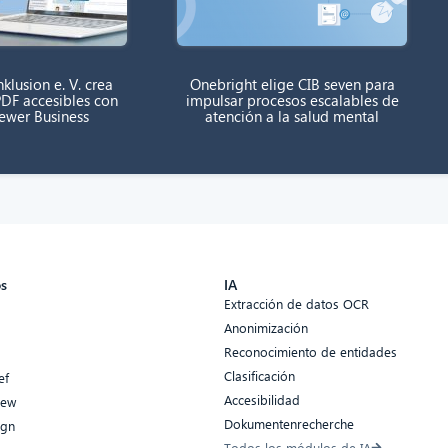
klusion e. V. crea
Onebright elige CIB seven para
DF accesibles con
impulsar procesos escalables de
rewer Business
atención a la salud mental
os
IA
Extracción de datos OCR
Anonimización
Reconocimiento de entidades
Clasificación
ef
Accesibilidad
iew
Dokumentenrecherche
ign
Todos los módulos de IA