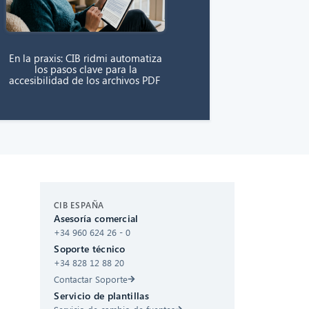
En la praxis: CIB ridmi automatiza
los pasos clave para la
accesibilidad de los archivos PDF
CIB AI ChatBot
CIB ESPAÑA
Asesoría comercial
¡Hola! ¿Qué puedo hacer por ti?
+34 960 624 26 - 0
Soporte técnico
+34 828 12 88 20
Contactar Soporte
Servicio de plantillas