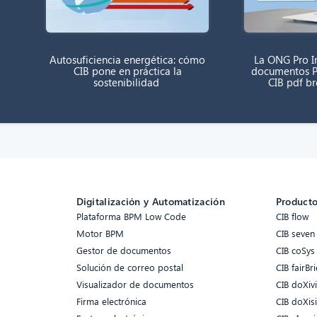
Autosuficiencia energética: cómo
La ONG Pro In
CIB pone en práctica la
documentos P
sostenibilidad
CIB pdf b
Digitalización y Automatización
Product
Plataforma BPM Low Code
CIB flow
Motor BPM
CIB seven
Gestor de documentos
CIB coSys
Solución de correo postal
CIB fairBri
Visualizador de documentos
CIB doXiv
Firma electrónica
CIB doXis