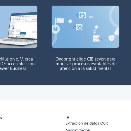
klusion e. V. crea
Onebright elige CIB seven para
DF accesibles con
impulsar procesos escalables de
rewer Business
atención a la salud mental
os
IA
Extracción de datos OCR
Anonimización