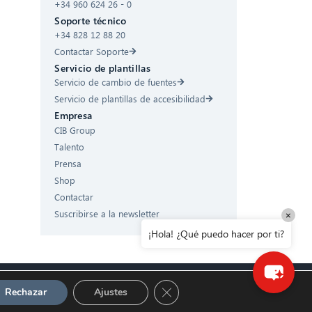
¡Hola! ¿Qué puedo hacer por ti?
+34 960 624 26 - 0
Soporte técnico
+34 828 12 88 20
Contactar Soporte
Servicio de plantillas
Servicio de cambio de fuentes
Servicio de plantillas de accesibilidad
Empresa
CIB Group
Talento
Prensa
Shop
Contactar
Suscribirse a la newsletter
×
¡Hola! ¿Qué puedo hacer por ti?
Cerrar el banner de cookies RG
Rechazar
Ajustes