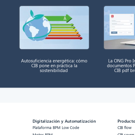
Autosuficiencia energética: cómo
La ONG Pro In
CIB pone en práctica la
documentos P
sostenibilidad
CIB pdf b
Digitalización y Automatización
Product
Plataforma BPM Low Code
CIB flow
Motor BPM
CIB seven