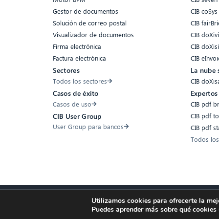
Gestor de documentos
CIB coSys
Solución de correo postal
CIB fairBri
Visualizador de documentos
CIB doXiv
Firma electrónica
CIB doXis
Factura electrónica
CIB eInvoi
Sectores
La nube 
Todos los sectores
CIB doXis
Casos de éxito
Expertos
Casos de uso
CIB pdf b
CIB pdf t
CIB User Group
User Group para bancos
CIB pdf s
Todos los
Utilizamos cookies para ofrecerte la mej
Accesibilidad
Compliance
Cookies
Protección de Datos
Aviso l
Puedes aprender más sobre qué cookies u