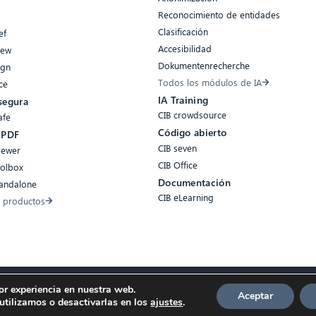
Reconocimiento de entidades
Clasificación
ef
Accesibilidad
iew
Dokumentenrecherche
ign
Todos los módulos de IA
ce
IA Training
segura
CIB crowdsource
afe
Código abierto
 PDF
CIB seven
rewer
CIB Office
oolbox
Documentación
tandalone
CIB eLearning
 productos
or experiencia en nuestra web.
egal
Aceptar
tilizamos o desactivarlas en los
ajustes
.