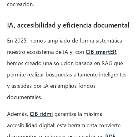
cocreación.
IA, accesibilidad y eficiencia documental
En 2025, hemos ampliado de forma sistemática
nuestro ecosistema de IA y, con
CIB smartER
,
hemos creado una solución basada en RAG que
permite realizar búsquedas altamente inteligentes
y asistidas por IA en amplios fondos
documentales.
CIB AI ChatBot
Además,
CIB ridmi
garantiza la máxima
¡Hola! ¿Qué puedo hacer por ti?
accesibilidad digital: esta herramienta convierte
documentos e imágenes escaneados en
PDF