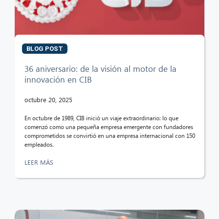
BLOG POST
CIB AI ChatBot
36 aniversario: de la visión al motor de la
innovación en CIB
¡Hola! ¿Qué puedo hacer por ti?
octubre 20, 2025
En octubre de 1989, CIB inició un viaje extraordinario: lo que
comenzó como una pequeña empresa emergente con fundadores
comprometidos se convirtió en una empresa internacional con 150
empleados.
LEER MÁS