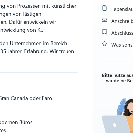
ung von Prozessen mit künstlicher
Lebenslau
ungen von lästigen
Anschrei
n. Dafür entwickeln wir
ntwicklung von KI.
Abschluss
enden Unternehmen im Bereich
Was sonst
5 Jahren Erfahrung. Wir freuen
Bitte nutze au
wir deine B
Gran Canaria oder Faro
odernen Büros
ves