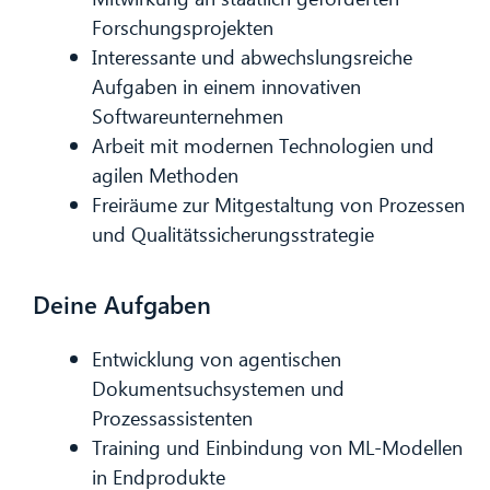
Forschungsprojekten
Interessante und abwechslungsreiche
CIB AI ChatBot
Aufgaben in einem innovativen
Softwareunternehmen
Hallo! Was kann ich für Sie tun?
Arbeit mit modernen Technologien und
agilen Methoden
Freiräume zur Mitgestaltung von Prozessen
und Qualitätssicherungsstrategie
Deine Aufgaben
Entwicklung von agentischen
Dokumentsuchsystemen und
Prozessassistenten
Training und Einbindung von ML-Modellen
in Endprodukte