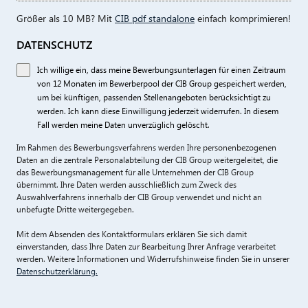
Größer als 10 MB? Mit
CIB pdf standalone
einfach komprimieren!
DATENSCHUTZ
Ich willige ein, dass meine Bewerbungsunterlagen für einen Zeitraum
von 12 Monaten im Bewerberpool der CIB Group gespeichert werden,
um bei künftigen, passenden Stellenangeboten berücksichtigt zu
werden. Ich kann diese Einwilligung jederzeit widerrufen. In diesem
Fall werden meine Daten unverzüglich gelöscht.
Im Rahmen des Bewerbungsverfahrens werden Ihre personenbezogenen
Daten an die zentrale Personalabteilung der CIB Group weitergeleitet, die
das Bewerbungsmanagement für alle Unternehmen der CIB Group
übernimmt. Ihre Daten werden ausschließlich zum Zweck des
Auswahlverfahrens innerhalb der CIB Group verwendet und nicht an
unbefugte Dritte weitergegeben.
Mit dem Absenden des Kontaktformulars erklären Sie sich damit
einverstanden, dass Ihre Daten zur Bearbeitung Ihrer Anfrage verarbeitet
werden. Weitere Informationen und Widerrufshinweise finden Sie in unserer
Datenschutzerklärung.