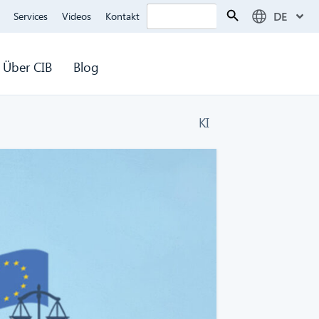
Search Button
Search
DE
Services
Videos
Kontakt
for:
Über CIB
Blog
KI