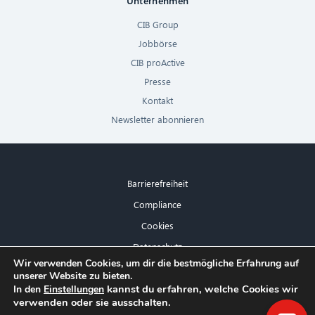
Unternehmen
CIB Group
Jobbörse
CIB proActive
Presse
Kontakt
Newsletter abonnieren
Barrierefreiheit
Compliance
Cookies
Datenschutz
×
Wir verwenden Cookies, um dir die bestmögliche Erfahrung auf
Impressum
unserer Website zu bieten.
Hallo! Was kann ich für Sie tun?
kannst du erfahren, welche Cookies wir
In den
Einstellungen
verwenden oder sie ausschalten.