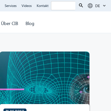
Search Button
Search
DE
Services
Videos
Kontakt
for:
Über CIB
Blog