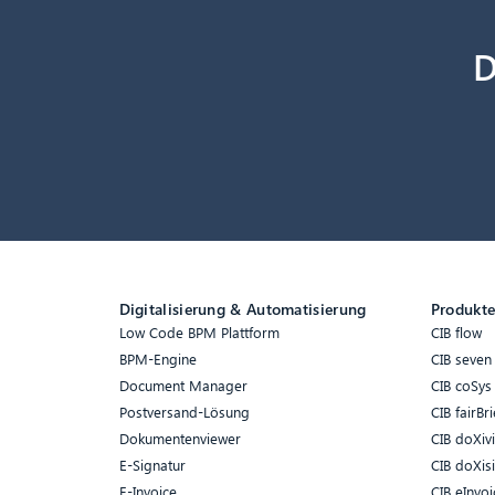
D
Digitalisierung & Automatisierung
Produkt
Low Code BPM Plattform
CIB flow
BPM-Engine
CIB seven
Document Manager
CIB coSys
Postversand-Lösung
CIB fairBri
Dokumentenviewer
CIB doXiv
E-Signatur
CIB doXis
E-Invoice
CIB eInvoi