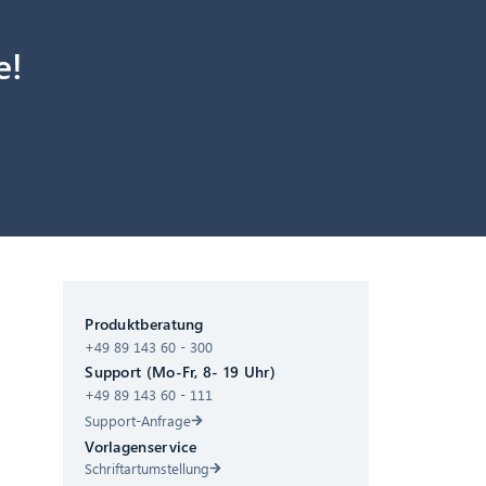
e!
CIB AI ChatBot
Produktberatung
+49 89 143 60 - 300
Hallo! Was kann ich für Sie tun?
Support (Mo-Fr, 8- 19 Uhr)
+49 89 143 60 - 111
Support-Anfrage
Vorlagenservice
Schriftartumstellung