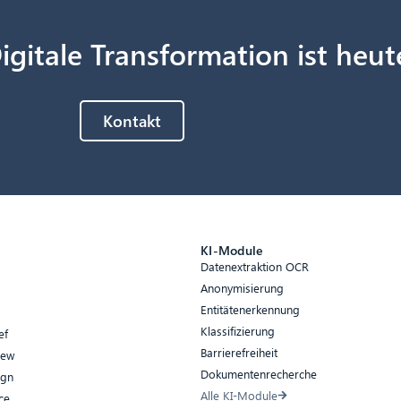
igitale Transformation ist heut
Kontakt
e
KI-Module
Datenextraktion OCR
Anonymisierung
Entitätenerkennung
Klassifizierung
ef
Barrierefreiheit
iew
Dokumentenrecherche
ign
Alle KI-Module
ce