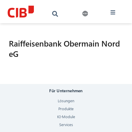
Raiffeisenbank Obermain Nord
eG
CIB AI ChatBot
Für Unternehmen
Hallo! Was kann ich für Sie tun?
Lösungen
Produkte
KI-Module
Services