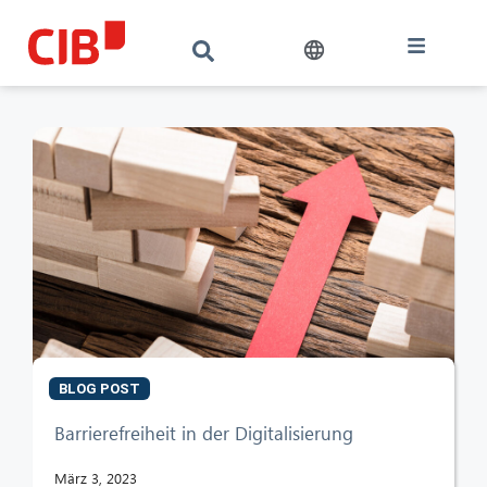
BLOG POST
CIB AI ChatBot
Barrierefreiheit in der Digitalisierung
Hallo! Was kann ich für Sie tun?
März 3, 2023