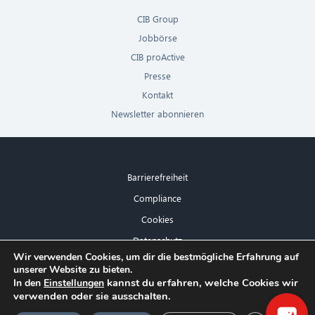
CIB Group
Jobbörse
CIB proActive
Presse
Kontakt
Newsletter abonnieren
Barrierefreiheit
Compliance
Cookies
Datenschutz
×
Wir verwenden Cookies, um dir die bestmögliche Erfahrung auf
Impressum
unserer Website zu bieten.
Hallo! Was kann ich für Sie tun?
kannst du erfahren, welche Cookies wir
In den
Einstellungen
verwenden oder sie ausschalten.