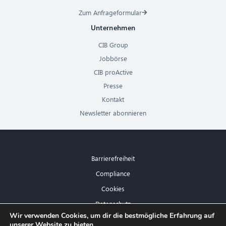
Zum Anfrageformular
Unternehmen
CIB Group
Jobbörse
CIB proActive
Presse
Kontakt
Newsletter abonnieren
Barrierefreiheit
Compliance
Cookies
Datenschutz
×
Wir verwenden Cookies, um dir die bestmögliche Erfahrung auf
Impressum
unserer Website zu bieten.