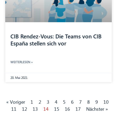
CIB Rendez-Vous: Die Teams von CIB
España stellen sich vor
WEITERLESEN »
20. Mai 2021
« Voriger
1
2
3
4
5
6
7
8
9
10
11
12
13
14
15
16
17
Nächster »