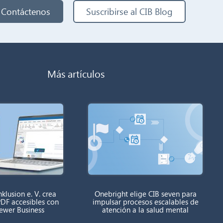
Contáctenos
Suscribirse al CIB Blog
Más artículos
klusion e. V. crea
Onebright elige CIB seven para
DF accesibles con
impulsar procesos escalables de
rewer Business
atención a la salud mental