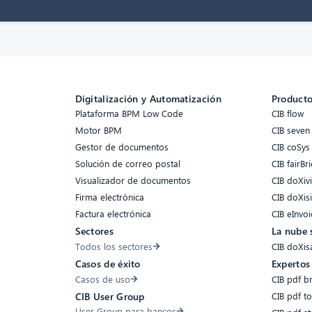
Digitalización y Automatización
Product
Plataforma BPM Low Code
CIB flow
Motor BPM
CIB seven
Gestor de documentos
CIB coSys
Solución de correo postal
CIB fairBri
Visualizador de documentos
CIB doXiv
Firma electrónica
CIB doXis
Factura electrónica
CIB eInvoi
Sectores
La nube 
Todos los sectores
CIB doXis
Casos de éxito
Expertos
Casos de uso
CIB pdf b
CIB pdf t
CIB User Group
User Group para bancos