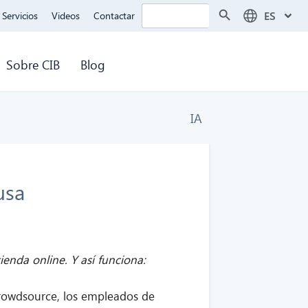
Botón de búsqueda
Buscar:
ES
Servicios
Videos
Contactar
Sobre CIB
Blog
IA
usa
enda online. Y así funciona:
 crowdsource, los empleados de