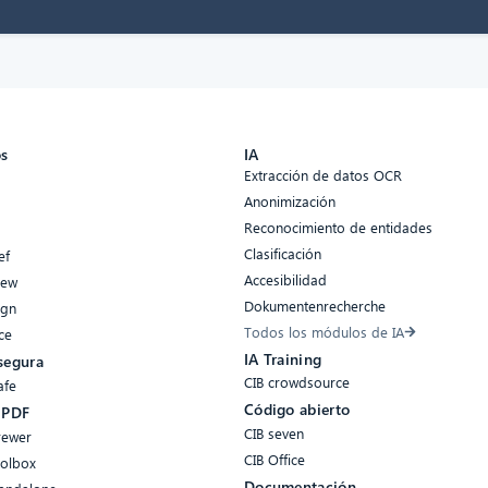
os
IA
Extracción de datos OCR
Anonimización
Reconocimiento de entidades
Clasificación
ef
Accesibilidad
iew
Dokumentenrecherche
ign
Todos los módulos de IA
ce
IA Training
segura
CIB crowdsource
afe
Código abierto
 PDF
CIB seven
rewer
CIB Office
oolbox
Documentación