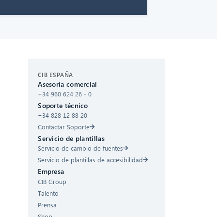
CIB AI ChatBot
CIB ESPAÑA
Asesoría comercial
¡Hola! ¿Qué puedo hacer por ti?
+34 960 624 26 - 0
Soporte técnico
+34 828 12 88 20
Contactar Soporte
Servicio de plantillas
Servicio de cambio de fuentes
Servicio de plantillas de accesibilidad
Empresa
CIB Group
Talento
Prensa
Shop