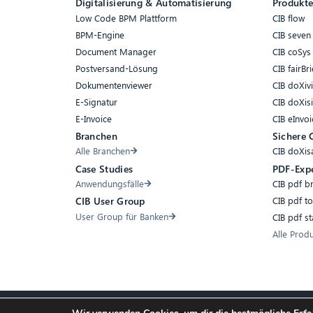
Digitalisierung & Automatisierung
Produkt
Low Code BPM Plattform
CIB flow
BPM-Engine
CIB seven
Document Manager
CIB coSys
Postversand-Lösung
CIB fairBri
Dokumentenviewer
CIB doXiv
E-Signatur
CIB doXis
E-Invoice
CIB eInvoi
Branchen
Sichere 
Alle Branchen
CIB doXis
Case Studies
PDF-Exp
Anwendungsfälle
CIB pdf b
CIB pdf t
CIB User Group
User Group für Banken
CIB pdf s
Alle Prod