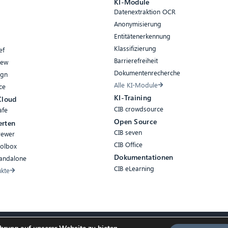
e
KI-Module
Datenextraktion OCR
Anonymisierung
Entitätenerkennung
Klassifizierung
ef
Barrierefreiheit
iew
Dokumentenrecherche
ign
Alle KI-Module
ce
KI-Training
Cloud
CIB crowdsource
afe
Open Source
erten
CIB seven
rewer
CIB Office
oolbox
Dokumentationen
tandalone
CIB eLearning
ukte