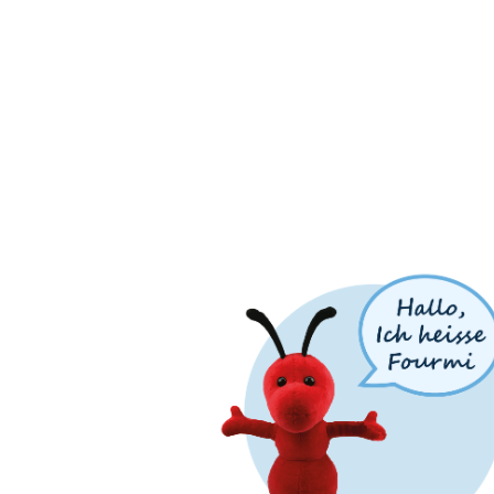
Das ist
Fourmi, unser
Maskottchen!