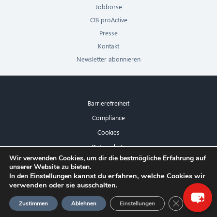
Jobbörse
CIB proActive
Presse
Kontakt
Newsletter abonnieren
Barrierefreiheit
Compliance
Cookies
Datenschutz
×
Wir verwenden Cookies, um dir die bestmögliche Erfahrung auf
Impressum
unserer Website zu bieten.
Hallo! Was kann ich für Sie tun?
kannst du erfahren, welche Cookies wir
In den
Einstellungen
verwenden oder sie ausschalten.
GDPR Cookie
Zustimmen
Ablehnen
Einstellungen