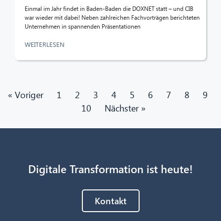
Einmal im Jahr findet in Baden-Baden die DOXNET statt – und CIB
war wieder mit dabei! Neben zahlreichen Fachvorträgen berichteten
Unternehmen in spannenden Präsentationen
WEITERLESEN
« Voriger
1
2
3
4
5
6
7
8
9
10
Nächster »
Digitale Transformation ist heute!
Kontakt