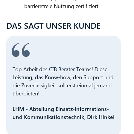
barrierefreie Nutzung zertifiziert.
DAS SAGT UNSER KUNDE
Top Arbeit des CIB Berater Teams! Diese
Im
Leistung, das Know-how, den Support und
Ar
die Zuverlässigkeit soll erst einmal jemand
wi
überbieten!
Ref
Se
LHM - Abteilung Einsatz-Informations-
In
und Kommunikationstechnik, Dirk Hinkel
Hil
us
Pos