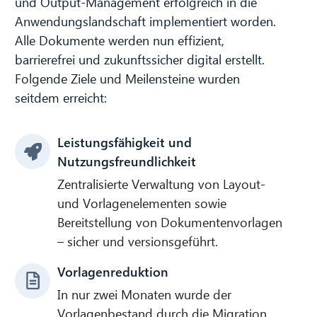
und Output-Management erfolgreich in die
Anwendungslandschaft implementiert worden.
Alle Dokumente werden nun effizient,
barrierefrei und zukunftssicher digital erstellt.
Folgende Ziele und Meilensteine wurden
CIB AI ChatBot
seitdem erreicht:
Hallo! Was kann ich für Sie tun?
Leistungsfähigkeit und
Nutzungsfreundlichkeit
Zentralisierte Verwaltung von Layout-
und Vorlagenelementen sowie
Bereitstellung von Dokumentenvorlagen
– sicher und versionsgeführt.
Vorlagenreduktion
In nur zwei Monaten wurde der
Vorlagenbestand durch die Migration