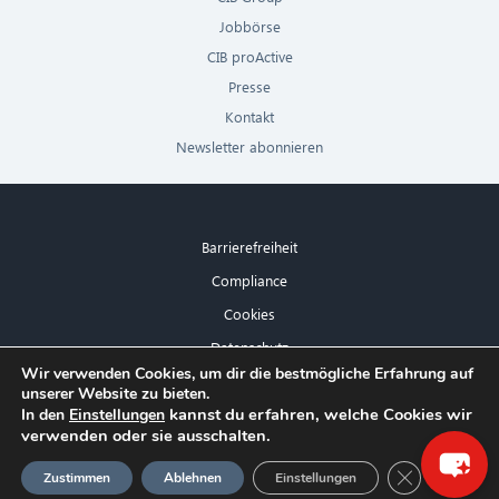
Jobbörse
CIB proActive
Presse
Kontakt
Newsletter abonnieren
Barrierefreiheit
Compliance
Cookies
Datenschutz
×
Wir verwenden Cookies, um dir die bestmögliche Erfahrung auf
Impressum
unserer Website zu bieten.
Hallo! Was kann ich für Sie tun?
kannst du erfahren, welche Cookies wir
In den
Einstellungen
verwenden oder sie ausschalten.
GDPR Cookie
Zustimmen
Ablehnen
Einstellungen