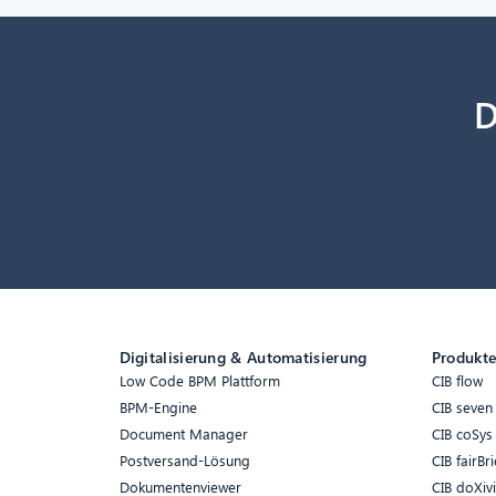
D
Digitalisierung & Automatisierung
Produkt
Low Code BPM Plattform
CIB flow
BPM-Engine
CIB seven
Document Manager
CIB coSys
Postversand-Lösung
CIB fairBri
Dokumentenviewer
CIB doXiv