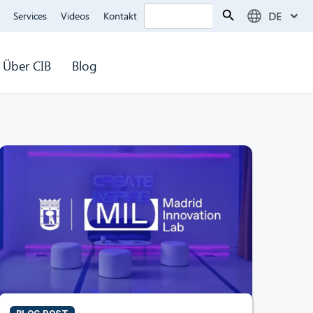
Search Button
Search
DE
Services
Videos
Kontakt
for:
Über CIB
Blog