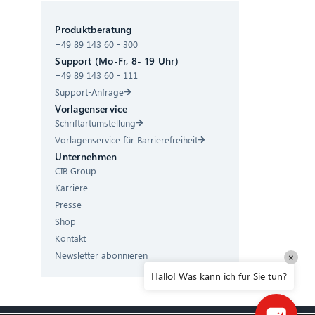
CIB AI ChatBot
Produktberatung
+49 89 143 60 - 300
Hallo! Was kann ich für Sie tun?
Support (Mo-Fr, 8- 19 Uhr)
+49 89 143 60 - 111
Support-Anfrage
Vorlagenservice
Schriftartumstellung
Vorlagenservice für Barrierefreiheit
Unternehmen
CIB Group
Karriere
Presse
Shop
Kontakt
Newsletter abonnieren
×
Hallo! Was kann ich für Sie tun?