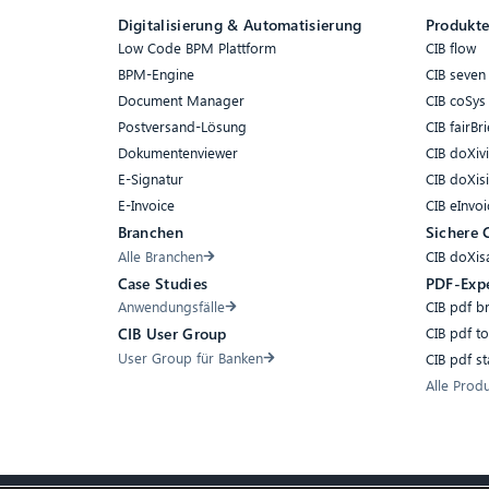
Digitalisierung & Automatisierung
Produkt
Low Code BPM Plattform
CIB flow
BPM-Engine
CIB seven
Document Manager
CIB coSys
Postversand-Lösung
CIB fairBri
Dokumentenviewer
CIB doXiv
E-Signatur
CIB doXis
E-Invoice
CIB eInvoi
Branchen
Sichere 
Alle Branchen
CIB doXis
Case Studies
PDF-Exp
Anwendungsfälle
CIB pdf b
CIB pdf t
CIB User Group
User Group für Banken
CIB pdf s
Alle Prod