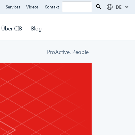
Search Button
Search
DE
Services
Videos
Kontakt
for:
Über CIB
Blog
ProActive
,
People