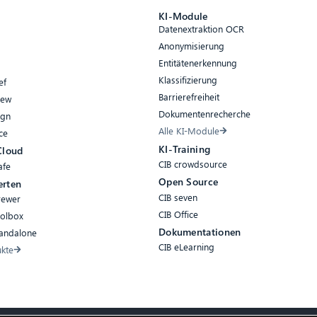
e
KI-Module
Datenextraktion OCR
Anonymisierung
Entitätenerkennung
Klassifizierung
ef
Barrierefreiheit
iew
Dokumentenrecherche
ign
Alle KI-Module
ce
KI-Training
Cloud
CIB crowdsource
afe
Open Source
erten
CIB seven
rewer
CIB Office
oolbox
Dokumentationen
tandalone
CIB eLearning
ukte