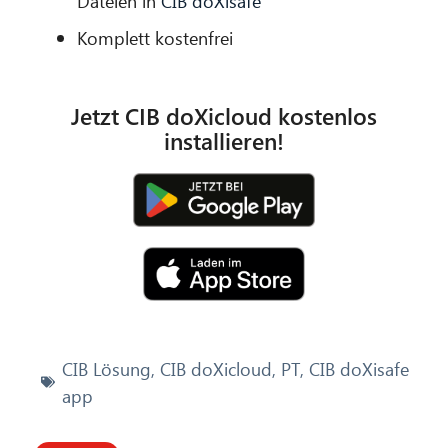
Dateien in
CIB doXisafe
Komplett kostenfrei
Jetzt CIB doXicloud kostenlos
installieren!
CIB Lösung
,
CIB doXicloud
,
PT
,
CIB doXisafe
app