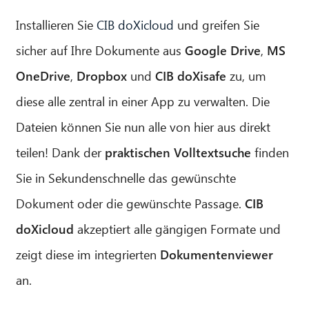
Installieren Sie
CIB doXicloud
und greifen Sie
sicher auf Ihre Dokumente aus
Google Drive
,
MS
OneDrive
,
Dropbox
und
CIB doXisafe
zu, um
diese alle zentral in einer App zu verwalten. Die
Dateien können Sie nun alle von hier aus direkt
teilen! Dank der
praktischen Volltextsuche
finden
CIB AI ChatBot
Sie in Sekundenschnelle das gewünschte
Dokument oder die gewünschte Passage.
CIB
Hallo! Was kann ich für Sie tun?
doXicloud
akzeptiert alle gängigen Formate und
zeigt diese im integrierten
Dokumentenviewer
an.