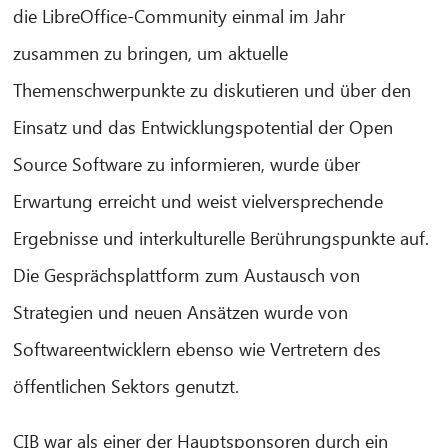
die LibreOffice-Community einmal im Jahr
zusammen zu bringen, um aktuelle
Themenschwerpunkte zu diskutieren und über den
Einsatz und das Entwicklungspotential der Open
Source Software zu informieren, wurde über
Erwartung erreicht und weist vielversprechende
Ergebnisse und interkulturelle Berührungspunkte auf.
Die Gesprächsplattform zum Austausch von
Strategien und neuen Ansätzen wurde von
Softwareentwicklern ebenso wie Vertretern des
CIB AI ChatBot
öffentlichen Sektors genutzt.
Hallo! Was kann ich für Sie tun?
CIB war als einer der Hauptsponsoren durch ein