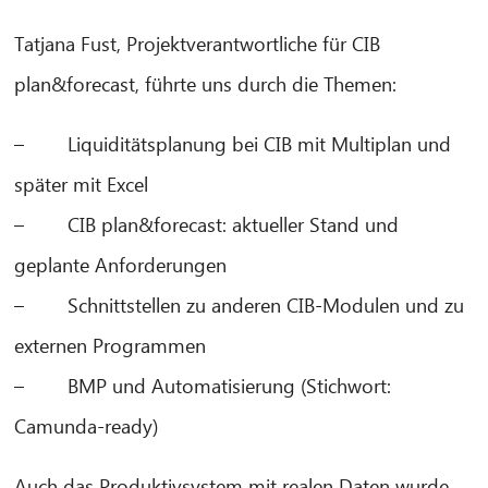
Tatjana Fust, Projektverantwortliche für CIB
plan&forecast, führte uns durch die Themen:
– Liquiditätsplanung bei CIB mit Multiplan und
CIB AI ChatBot
später mit Excel
Hallo! Was kann ich für Sie tun?
– CIB plan&forecast: aktueller Stand und
geplante Anforderungen
– Schnittstellen zu anderen CIB-Modulen und zu
externen Programmen
– BMP und Automatisierung (Stichwort:
Camunda-ready)
Auch das Produktivsystem mit realen Daten wurde