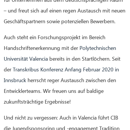
– und freut sich auf einen regen Austausch mit neuen
Geschäftspartnern sowie potenziellen Bewerbern.
Auch steht ein Forschungsprojekt im Bereich
Handschriftenerkennung mit der
Polytechnischen
CIB AI ChatBot
Universität Valencia
bereits in den Startlöchern. Seit
der
Transkribus Konferenz Anfang Februar 2020 in
Hallo! Was kann ich für Sie tun?
Innsbruck
herrscht reger Austausch zwischen den
Entwicklerteams. Wir freuen uns auf baldige
zukunftsträchtige Ergebnisse!
Und nicht zu vergessen: Auch in Valencia führt CIB
die Jugendsponsoring und -engagement Tradition