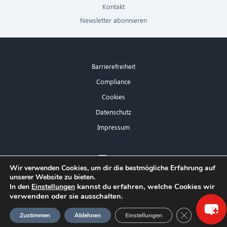
Kontakt
Newsletter abonnieren
Barrierefreiheit
Compliance
Cookies
Datenschutz
Impressum
×
Wir verwenden Cookies, um dir die bestmögliche Erfahrung auf
unserer Website zu bieten.
Hallo! Was kann ich für Sie tun?
kannst du erfahren, welche Cookies wir
In den
Einstellungen
verwenden oder sie ausschalten.
GDPR Cookie
Zustimmen
Ablehnen
Einstellungen