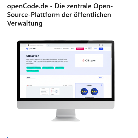
openCode.de - Die zentrale Open-
Source-Plattform der öffentlichen
Verwaltung
CIB AI ChatBot
Hallo! Was kann ich für Sie tun?