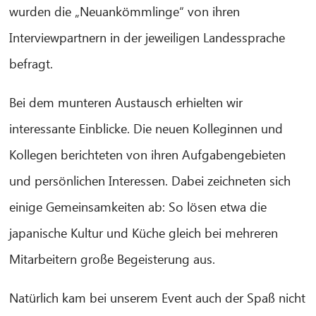
wurden die „Neuankömmlinge“ von ihren
Interviewpartnern in der jeweiligen Landessprache
befragt.
CIB AI ChatBot
Bei dem munteren Austausch erhielten wir
interessante Einblicke. Die neuen Kolleginnen und
Hallo! Was kann ich für Sie tun?
Kollegen berichteten von ihren Aufgabengebieten
und persönlichen Interessen. Dabei zeichneten sich
einige Gemeinsamkeiten ab: So lösen etwa die
japanische Kultur und Küche gleich bei mehreren
Mitarbeitern große Begeisterung aus.
Natürlich kam bei unserem Event auch der Spaß nicht