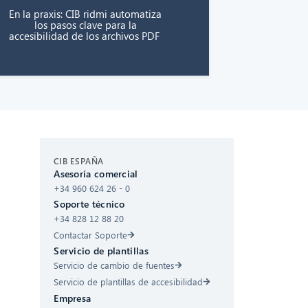
En la praxis: CIB ridmi automatiza
los pasos clave para la
accesibilidad de los archivos PDF
CIB AI ChatBot
CIB ESPAÑA
Asesoría comercial
+34 960 624 26 - 0
¡Hola! ¿Qué puedo hacer por ti?
Soporte técnico
+34 828 12 88 20
Contactar Soporte
Servicio de plantillas
Servicio de cambio de fuentes
Servicio de plantillas de accesibilidad
Empresa