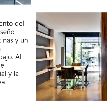
ento del
iseño
cinas y un
n
bajo. Al
te
al y la
va.