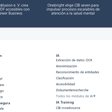
klusion e. V. crea
Onebright elige CIB seven para
DF accesibles con
impulsar procesos escalables de
rewer Business
atención a la salud mental
os
IA
Extracción de datos OCR
Anonimización
Reconocimiento de entidades
Clasificación
ef
Accesibilidad
iew
Dokumentenrecherche
ign
Todos los módulos de IA
ce
IA Training
segura
CIB crowdsource
afe