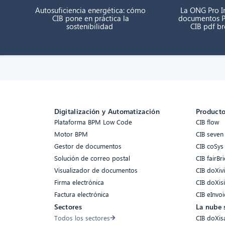
Autosuficiencia energética: cómo
La ONG Pro In
CIB pone en práctica la
documentos P
sostenibilidad
CIB pdf b
Digitalización y Automatización
Product
Plataforma BPM Low Code
CIB flow
Motor BPM
CIB seven
Gestor de documentos
CIB coSys
Solución de correo postal
CIB fairBri
Visualizador de documentos
CIB doXiv
Firma electrónica
CIB doXis
Factura electrónica
CIB eInvoi
Sectores
La nube 
Todos los sectores
CIB doXis