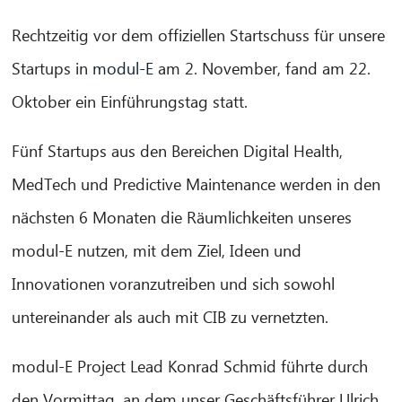
Rechtzeitig vor dem offiziellen Startschuss für unsere
Startups in
modul-E
am 2. November, fand am 22.
Oktober ein Einführungstag statt.
Fünf Startups aus den Bereichen Digital Health,
MedTech und Predictive Maintenance werden in den
nächsten 6 Monaten die Räumlichkeiten unseres
modul-E nutzen, mit dem Ziel, Ideen und
Innovationen voranzutreiben und sich sowohl
untereinander als auch mit CIB zu vernetzten.
modul-E Project Lead Konrad Schmid führte durch
den Vormittag, an dem unser Geschäftsführer Ulrich
CIB AI ChatBot