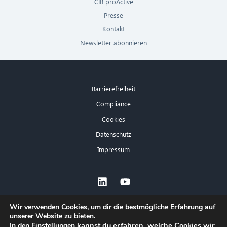
CIB proActive
Presse
Kontakt
Newsletter abonnieren
Barrierefreiheit
Compliance
Cookies
Datenschutz
Impressum
×
Wir verwenden Cookies, um dir die bestmögliche Erfahrung auf
unserer Website zu bieten.
Hallo! Was kann ich für Sie tun?
kannst du erfahren, welche Cookies wir
In den
Einstellungen