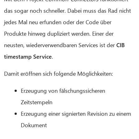
das
sogar noch schneller. Dabei muss das Rad nicht
jedes Mal neu erfunden oder der Code über
Produkte hinweg dupliziert werden. Einer der
CIB AI ChatBot
neusten, wiederverwendbaren Services ist der
CIB
Hallo! Was kann ich für Sie tun?
timestamp Service
.
Damit eröffnen sich folgende Möglichkeiten:
Erzeugung von fälschungssicheren
Zeitstempeln
Erzeugung einer signierten Revision zu einem
Dokument