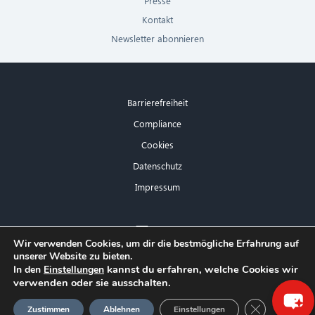
Presse
Kontakt
Newsletter abonnieren
Barrierefreiheit
Compliance
Cookies
Datenschutz
Impressum
×
Wir verwenden Cookies, um dir die bestmögliche Erfahrung auf
unserer Website zu bieten.
Hallo! Was kann ich für Sie tun?
kannst du erfahren, welche Cookies wir
In den
Einstellungen
verwenden oder sie ausschalten.
GDPR Cookie
Zustimmen
Ablehnen
Einstellungen