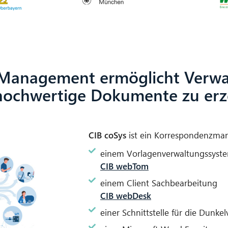
-Management ermöglicht Verw
t hochwertige Dokumente zu er
CIB coSys
ist ein Korrespondenzma
einem Vorlagenverwaltungssyst
CIB webTom
einem Client Sachbearbeitung
CIB webDesk
einer Schnittstelle für die Dunke