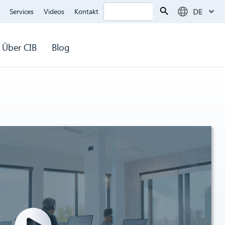
Search Button
Search
DE
Services
Videos
Kontakt
for:
Über CIB
Blog