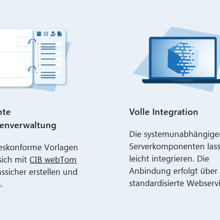
nte
Volle Integration
genverwaltung
Die systemunabhängige
Serverkomponenten lass
eskonforme Vorlagen
leicht integrieren. Die
sich mit
CIB webTom
Anbindung erfolgt über
nssicher erstellen und
standardisierte Webservi
.