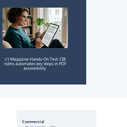
c’t Magazine Hands-On Test: CIB
ridmi automates key steps in PDF
accessibility
CIB AI ChatBot
Commercial