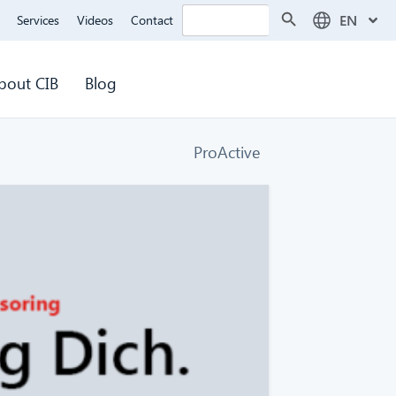
Search Button
Search
EN
Services
Videos
Contact
for:
bout CIB
Blog
ProActive