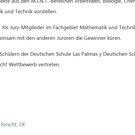
kte aus den M.I.N.T.-Bereichen Arbeitswelt, Biologie, Ch
 und Technik vorstellen.
n. Als Jury-Mitglieder im Fachgebiet Mathematik und Techni
einsam mit den anderen Juroren die Gewinner küren.
n Schülern der
Deutschen Schule Las Palmas
y
Deutschen Sc
scht Wettbewerb vertreten.
forscht
,
DE