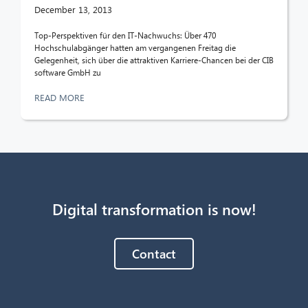
December 13, 2013
Top-Perspektiven für den IT-Nachwuchs: Über 470
Hochschulabgänger hatten am vergangenen Freitag die
Gelegenheit, sich über die attraktiven Karriere-Chancen bei der CIB
software GmbH zu
READ MORE
Digital transformation is now!
Contact