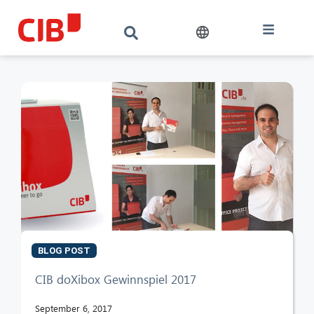
BLOG POST
CIB AI ChatBot
CIB doXibox Gewinnspiel 2017
Hello! What can I do for you?
September 6, 2017