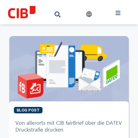
BLOG POST
CIB AI ChatBot
Von allerorts mit CIB fairBrief über die DATEV
Druckstraße drucken
Hello! What can I do for you?