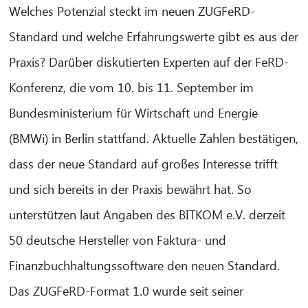
Welches Potenzial steckt im neuen ZUGFeRD-
Standard und welche Erfahrungswerte gibt es aus der
Praxis? Darüber diskutierten Experten auf der FeRD-
Konferenz, die vom 10. bis 11. September im
Bundesministerium für Wirtschaft und Energie
(BMWi) in Berlin stattfand. Aktuelle Zahlen bestätigen,
dass der neue Standard auf großes Interesse trifft
CIB AI ChatBot
und sich bereits in der Praxis bewährt hat. So
unterstützen laut Angaben des BITKOM e.V. derzeit
Hello! What can I do for you?
50 deutsche Hersteller von Faktura- und
Finanzbuchhaltungssoftware den neuen Standard.
Das ZUGFeRD-Format 1.0 wurde seit seiner