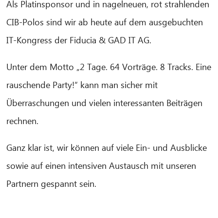
Als Platinsponsor und in nagelneuen, rot strahlenden
CIB-Polos sind wir ab heute auf dem ausgebuchten
IT-Kongress der Fiducia & GAD IT AG.
Unter dem Motto „2 Tage. 64 Vorträge. 8 Tracks. Eine
rauschende Party!“ kann man sicher mit
Überraschungen und vielen interessanten Beiträgen
rechnen.
Ganz klar ist, wir können auf viele Ein- und Ausblicke
CIB AI ChatBot
sowie auf einen intensiven Austausch mit unseren
Partnern gespannt sein.
Hello! What can I do for you?