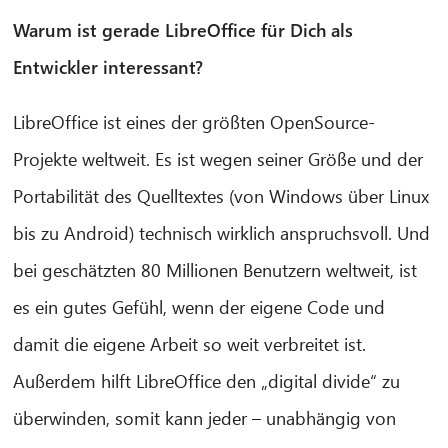
Warum ist gerade LibreOffice für Dich als
Entwickler interessant?
LibreOffice ist eines der größten OpenSource-
Projekte weltweit. Es ist wegen seiner Größe und der
Portabilität des Quelltextes (von Windows über Linux
bis zu Android) technisch wirklich anspruchsvoll. Und
CIB AI ChatBot
bei geschätzten 80 Millionen Benutzern weltweit, ist
es ein gutes Gefühl, wenn der eigene Code und
Hello! What can I do for you?
damit die eigene Arbeit so weit verbreitet ist.
Außerdem hilft LibreOffice den „digital divide“ zu
überwinden, somit kann jeder – unabhängig von