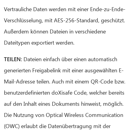
Vertrauliche Daten werden mit einer Ende-zu-Ende-
Verschlüsselung, mit AES-256-Standard, geschützt.
CIB AI ChatBot
Außerdem können Dateien in verschiedene
Dateitypen exportiert werden.
Hello! What can I do for you?
TEILEN:
Dateien einfach über einen automatisch
generierten Freigabelink mit einer ausgewählten E-
Mail-Adresse teilen. Auch mit einem QR-Code bzw.
benutzerdefinierten doXisafe Code, welcher bereits
auf den Inhalt eines Dokuments hinweist, möglich.
Die Nutzung von Optical Wireless Communication
(OWC) erlaubt die Datenübertragung mit der