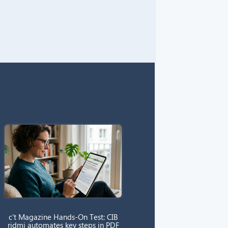
c’t Magazine Hands-On Test: CIB
ridmi automates key steps in PDF