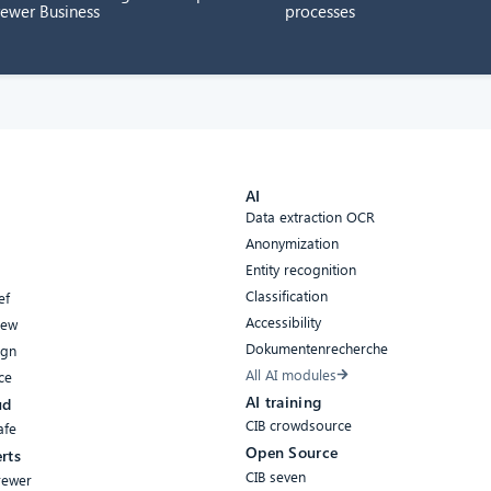
rewer Business
processes
AI
Data extraction OCR
Anonymization
Entity recognition
Classification
ef
Accessibility
iew
Dokumentenrecherche
ign
All AI modules
ce
AI training
ud
CIB crowdsource
afe
Open Source
rts
CIB seven
rewer