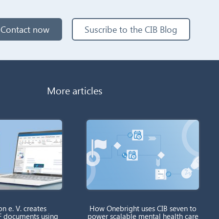
Contact now
Suscribe to the CIB Blog
More articles
on e. V. creates
How Onebright uses CIB seven to
F documents using
power scalable mental health care