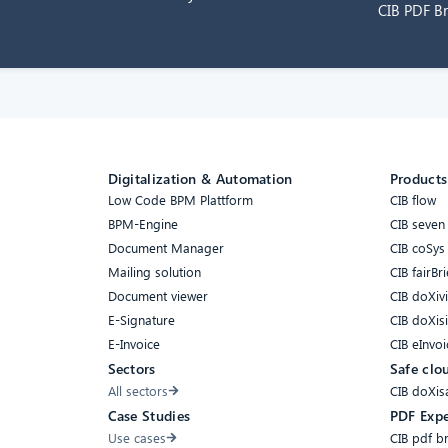
CIB PDF B
Digitalization & Automation
Products
Low Code BPM Plattform
CIB flow
BPM-Engine
CIB seven
Document Manager
CIB coSys
Mailing solution
CIB fairBri
Document viewer
CIB doXiv
E-Signature
CIB doXis
E-Invoice
CIB eInvoi
Sectors
Safe clo
All sectors
CIB doXis
Case Studies
PDF Expe
Use cases
CIB pdf b