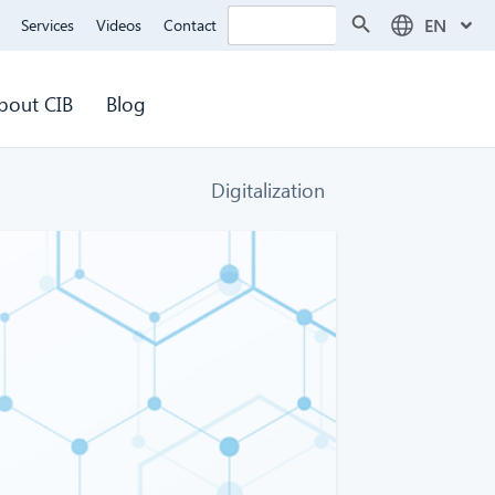
Search Button
Search
EN
Services
Videos
Contact
for:
bout CIB
Blog
Digitalization