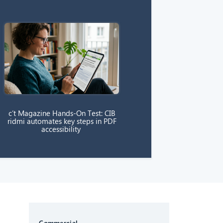
c’t Magazine Hands-On Test: CIB
ridmi automates key steps in PDF
accessibility
CIB AI ChatBot
Commercial