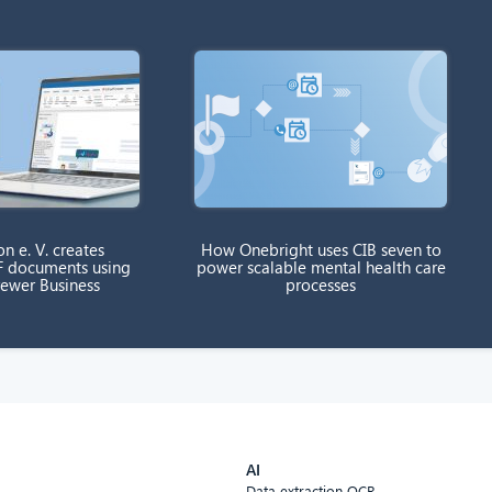
on e. V. creates
How Onebright uses CIB seven to
F documents using
power scalable mental health care
rewer Business
processes
AI
Data extraction OCR