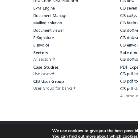
Low Code BPM Plattform
CIB flow
BPM-Engine
CIB seven
Document Manager
CIB coSys
Mailing solution
CIB fairBri
Document viewer
CIB doXiv
E-Signature
CIB doXis
E-Invoice
CIB eInvoi
Sectors
Safe clo
All sectors
CIB doXis
Case Studies
PDF Expe
Use cases
CIB pdf b
CIB pdf t
CIB User Group
User Group for banks
CIB pdf s
All produ
We use cookies to give you the best possibl
Accessibility
Compliance
Cookies
Privacy Policy
Imprint
You can find out more about which cookies