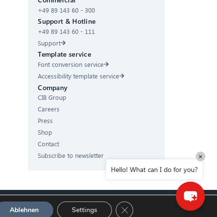
Hello! What can I do for you?
+49 89 143 60 - 300
Support & Hotline
+49 89 143 60 - 111
Support
Template service
Font conversion service
Accessibility template service
Company
CIB Group
Careers
Press
Shop
Contact
Subscribe to newsletter
×
Hello! What can I do for you?
GDPR Cookie-Banner schließ
Ablehnen
Settings