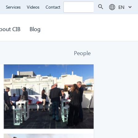
Search Button
Search
EN
Services
Videos
Contact
for:
bout CIB
Blog
People