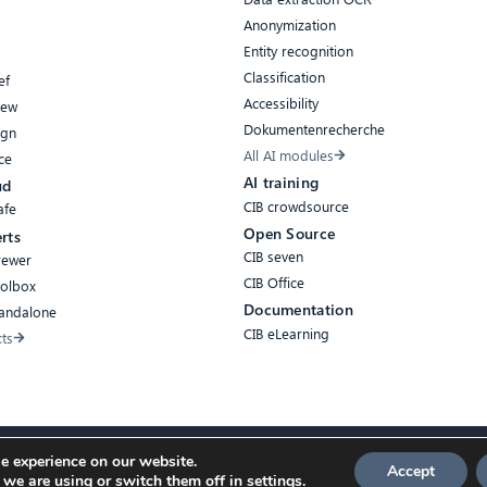
Anonymization
Entity recognition
Classification
ef
Accessibility
iew
Dokumentenrecherche
ign
All AI modules
ce
AI training
ud
CIB crowdsource
afe
Open Source
rts
CIB seven
rewer
CIB Office
oolbox
Documentation
tandalone
CIB eLearning
cts
e experience on our website.
Accept
 we are using or switch them off in
settings
.