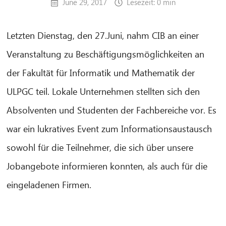
June 29, 2017
Lesezeit: 0 min
Letzten Dienstag, den 27.Juni, nahm CIB an einer
Veranstaltung zu Beschäftigungsmöglichkeiten an
der Fakultät für Informatik und Mathematik der
ULPGC teil. Lokale Unternehmen stellten sich den
Absolventen und Studenten der Fachbereiche vor. Es
war ein lukratives Event zum Informationsaustausch
sowohl für die Teilnehmer, die sich über unsere
CIB AI ChatBot
Jobangebote informieren konnten, als auch für die
eingeladenen Firmen.
Hello! What can I do for you?