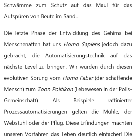
Schwämme zum Schutz auf das Maul für das
Aufspüren von Beute im Sand…
Die letzte Phase der Entwicklung des Gehirns bei
Menschenaffen hat uns
Homo Sapiens
jedoch dazu
gebracht, die Automatisierungstechnik auf das
nächste Level zu bringen. Wir wurden durch diesen
evolutiven Sprung vom
Homo Faber
(der schaffende
Mensch) zum
Zoon Politikon
(Lebewesen in der Polis-
Gemeinschaft). Als Beispiele raffinierter
CIB AI ChatBot
Prozessautomatisierungen gelten die Mühle, der
Hello! What can I do for you?
Webstuhl oder der Pflug. Diese Erfindungen machten
unseren Vorfahren das Leben deutlich einfacher! Die